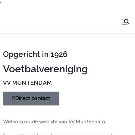
VV Muntendam
Voetbalvereniging VV MUNTENDAM
Opgericht in 1926
Voetbalvereniging
VV MUNTENDAM
Direct contact
Welkom op de website van VV Muntendam.