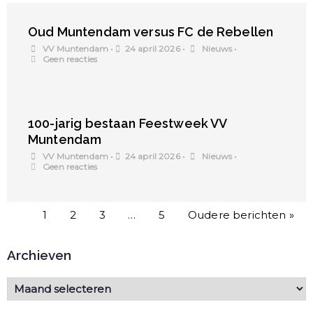
Oud Muntendam versus FC de Rebellen
VV Muntendam
•
24 april 2026
•
Nieuws
•
Geen reacties
100-jarig bestaan Feestweek VV
Muntendam
VV Muntendam
•
24 april 2026
•
Nieuws
•
Geen reacties
1
2
3
…
5
Oudere berichten »
Archieven