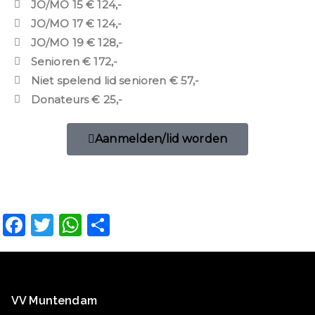
JO/MO 15 € 124,-
JO/MO 17 € 124,-
JO/MO 19 € 128,-
Senioren € 172,-
Niet spelend lid senioren € 57,-
Donateurs € 25,-
Aanmelden/lid worden
F
T
W
D
a
w
h
el
c
it
a
e
e
t
ts
n
VV Muntendam
b
e
A