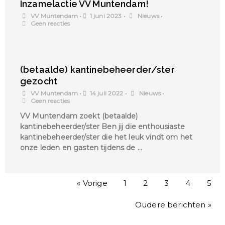
Inzamelactie VV Muntendam!
VV Muntendam
•
1 juni 2023
•
Nieuws
•
Geen reacties
(betaalde) kantinebeheerder/ster
gezocht
VV Muntendam
•
14 juli 2022
•
Nieuws
•
Geen reacties
VV Muntendam zoekt (betaalde)
kantinebeheerder/ster Ben jij die enthousiaste
kantinebeheerder/ster die het leuk vindt om het
onze leden en gasten tijdens de …
« Vorige
1
2
3
4
5
Oudere berichten »