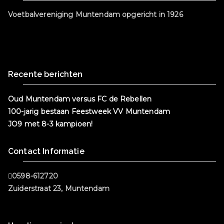
o
r
p
Voetbalvereniging Muntendam opgericht in 1926
o
p
k
Recente berichten
Oud Muntendam versus FC de Rebellen
100-jarig bestaan Feestweek VV Muntendam
JO9 met 8-3 kampioen!
Contact Informatie
0598-612720
Zuiderstraat 23, Muntendam