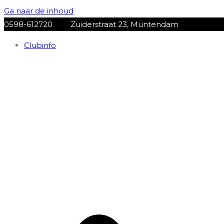
Ga naar de inhoud
0598-612720
Zuiderstraat 23, Muntendam
Clubinfo
VV Muntendam
Voetbalvereniging VV MUNTENDAM