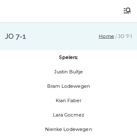
VV Muntendam
Voetbalvereniging VV MUNTENDAM
JO 7-1
Home
JO 7-1
Spelers:
Justin Bultje
Bram Lodewegen
Kian Faber
Lara Gocmez
Nienke Lodewegen