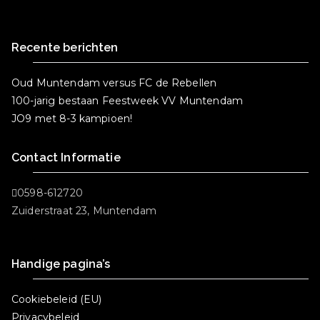
k
Recente berichten
Oud Muntendam versus FC de Rebellen
100-jarig bestaan Feestweek VV Muntendam
JO9 met 8-3 kampioen!
Contact Informatie
0598-612720
Zuiderstraat 23, Muntendam
Handige pagina’s
Cookiebeleid (EU)
Privacybeleid