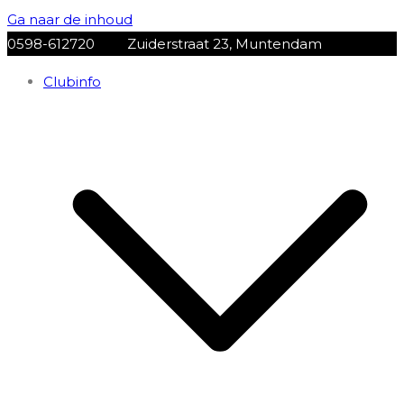
Ga naar de inhoud
0598-612720
Zuiderstraat 23, Muntendam
Clubinfo
VV Muntendam
Voetbalvereniging VV MUNTENDAM