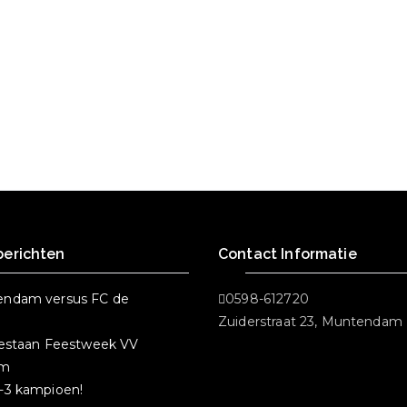
berichten
Contact Informatie
ndam versus FC de
0598-612720
Zuiderstraat 23, Muntendam
bestaan Feestweek VV
am
-3 kampioen!