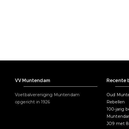
b
e
A
o
r
p
o
p
k
VV Muntendam
Recente 
Voetbalvereniging Muntendam
Oud Munte
opgericht in 1926
Rebellen
100-jarig 
Muntend
JO9 met 8