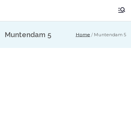
VV Muntendam
Voetbalvereniging VV MUNTENDAM
Muntendam 5
Home
Muntendam 5