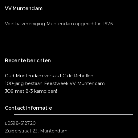
o
r
p
VV Muntendam
o
p
k
Voetbalvereniging Muntendam opgericht in 1926
Recente berichten
Oud Muntendam versus FC de Rebellen
100-jarig bestaan Feestweek VV Muntendam
JO9 met 8-3 kampioen!
Contact Informatie
0598-612720
Zuiderstraat 23, Muntendam