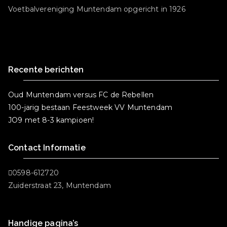
k
Voetbalvereniging Muntendam opgericht in 1926
Recente berichten
Oud Muntendam versus FC de Rebellen
100-jarig bestaan Feestweek VV Muntendam
JO9 met 8-3 kampioen!
Contact Informatie
0598-612720
Zuiderstraat 23, Muntendam
Handige pagina’s