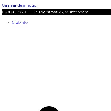
Ga naar de inhoud
0598-612720
Zuiderstraat 23, Muntendam
Clubinfo
VV Muntendam
Voetbalvereniging VV MUNTENDAM