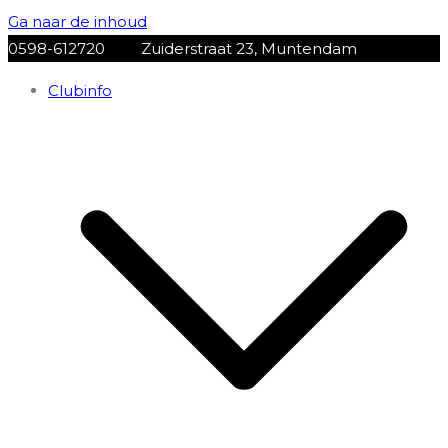
Ga naar de inhoud
0598-612720
Zuiderstraat 23, Muntendam
Clubinfo
VV Muntendam
Voetbalvereniging VV MUNTENDAM