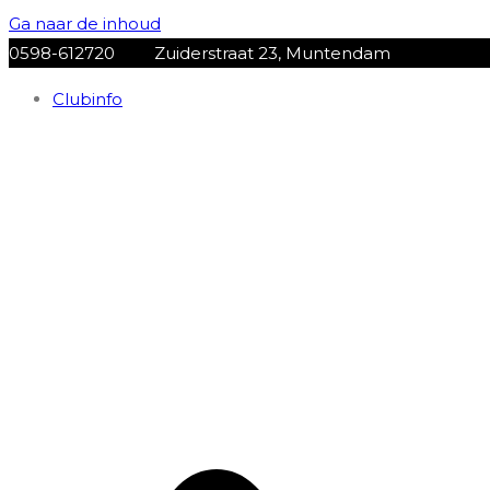
Ga naar de inhoud
0598-612720
Zuiderstraat 23, Muntendam
Clubinfo
VV Muntendam
Voetbalvereniging VV MUNTENDAM