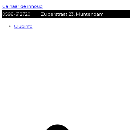
Ga naar de inhoud
0598-612720
Zuiderstraat 23, Muntendam
Clubinfo
VV Muntendam
Voetbalvereniging VV MUNTENDAM