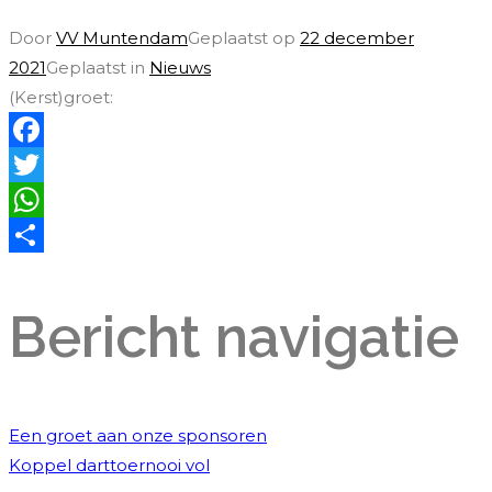
Door
VV Muntendam
Geplaatst op
22 december
2021
Geplaatst in
Nieuws
(Kerst)groet:
Facebook
Twitter
WhatsApp
Delen
Bericht navigatie
Een groet aan onze sponsoren
Koppel darttoernooi vol