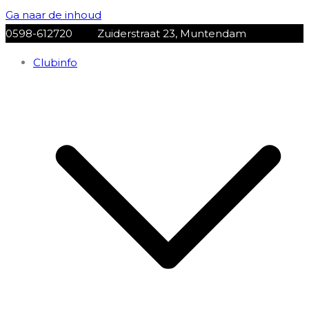
Ga naar de inhoud
0598-612720
Zuiderstraat 23, Muntendam
Clubinfo
VV Muntendam
Voetbalvereniging VV MUNTENDAM