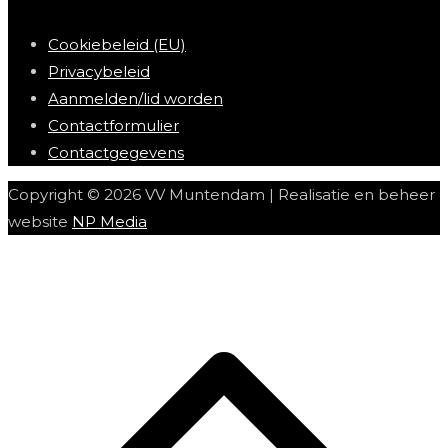
Cookiebeleid (EU)
Privacybeleid
Aanmelden/lid worden
Contactformulier
Contactgegevens
Copyright © 2026 VV Muntendam | Realisatie en beheer
website
NP Media