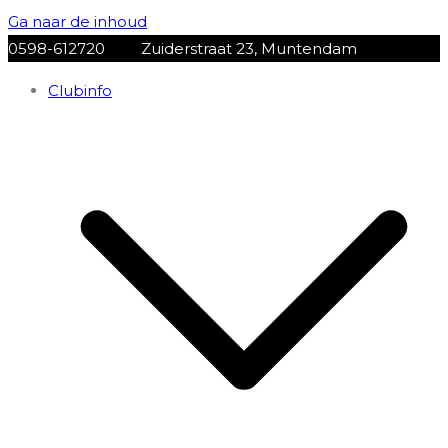
Ga naar de inhoud
0598-612720
Zuiderstraat 23, Muntendam
Clubinfo
VV Muntendam
Voetbalvereniging VV MUNTENDAM