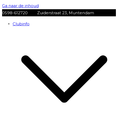
Ga naar de inhoud
0598-612720
Zuiderstraat 23, Muntendam
Clubinfo
VV Muntendam
Voetbalvereniging VV MUNTENDAM