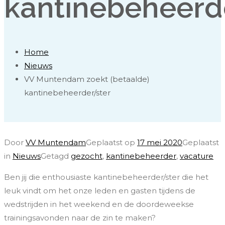
kantinebeheerd
Home
Nieuws
VV Muntendam zoekt (betaalde)
kantinebeheerder/ster
Door
VV Muntendam
Geplaatst op
17 mei 2020
Geplaatst
in
Nieuws
Getagd
gezocht
,
kantinebeheerder
,
vacature
Ben jij die enthousiaste kantinebeheerder/ster die het
leuk vindt om het onze leden en gasten tijdens de
wedstrijden in het weekend en de doordeweekse
trainingsavonden naar de zin te maken?