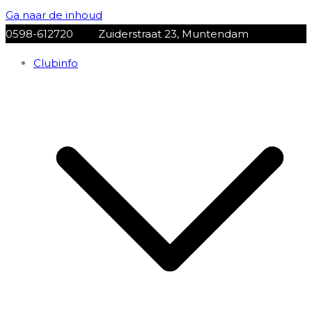
Ga naar de inhoud
0598-612720
Zuiderstraat 23, Muntendam
Clubinfo
VV Muntendam
Voetbalvereniging VV MUNTENDAM