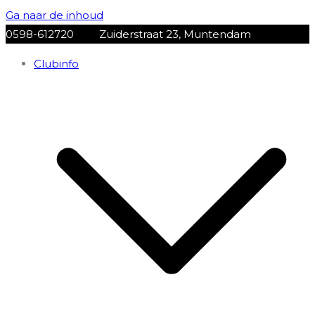
Ga naar de inhoud
0598-612720
Zuiderstraat 23, Muntendam
Clubinfo
VV Muntendam
Voetbalvereniging VV MUNTENDAM