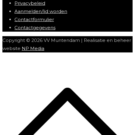
Privacybeleid
Aanmelden/lid worden
Contactformulier
Contactgegevens
Copyright © 2026 VV Muntendam | Realisatie en beheer
website
NP Media