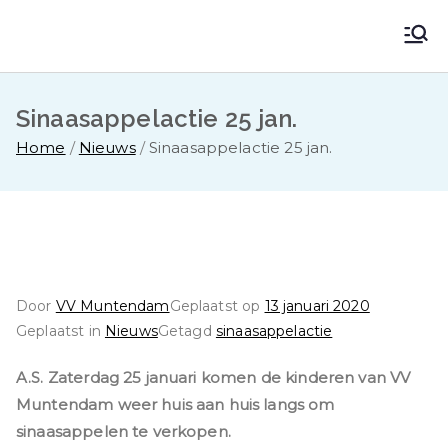
Ga
naar
VV Muntendam
Voetbalvereniging VV MUNTENDAM
de
inhoud
Sinaasappelactie 25 jan.
Home
Nieuws
Sinaasappelactie 25 jan.
Door
VV Muntendam
Geplaatst op
13 januari 2020
Geplaatst in
Nieuws
Getagd
sinaasappelactie
A.S. Zaterdag 25 januari komen de kinderen van VV
Muntendam weer huis aan huis langs om
sinaasappelen te verkopen.