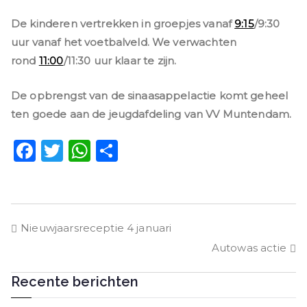
De kinderen vertrekken in groepjes vanaf
9:15
/9:30
uur vanaf het voetbalveld. We verwachten
rond
11:00
/11:30 uur klaar te zijn.
De opbrengst van de sinaasappelactie komt geheel
ten goede aan de jeugdafdeling van VV Muntendam.
F
T
W
D
a
w
h
el
c
it
a
e
e
t
ts
n
Bericht
Nieuwjaarsreceptie 4 januari
b
e
A
Autowas actie
o
r
p
navigatie
o
p
Recente berichten
k