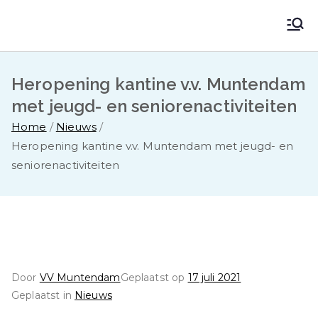
Ga
naar
VV Muntendam
Voetbalvereniging VV MUNTENDAM
de
inhoud
Heropening kantine v.v. Muntendam
met jeugd- en seniorenactiviteiten
Home
Nieuws
Heropening kantine v.v. Muntendam met jeugd- en
seniorenactiviteiten
Door
VV Muntendam
Geplaatst op
17 juli 2021
Geplaatst in
Nieuws