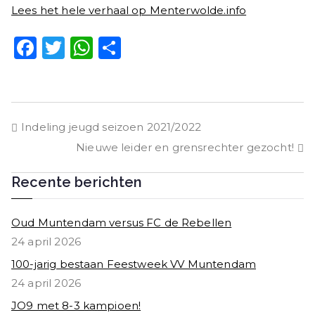
Lees het hele verhaal op Menterwolde.info
F
T
W
D
a
w
h
el
c
it
a
e
e
t
ts
n
Bericht
Indeling jeugd seizoen 2021/2022
b
e
A
Nieuwe leider en grensrechter gezocht!
o
r
p
navigatie
o
p
Recente berichten
k
Oud Muntendam versus FC de Rebellen
24 april 2026
100-jarig bestaan Feestweek VV Muntendam
24 april 2026
JO9 met 8-3 kampioen!