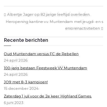
c
it
a
e
e
t
ts
n
Bericht
Albertje Jager op 82 jarige leeftijd overleden.
b
e
A
Heropening kantine v.v. Muntendam met jeugd- en s
o
r
p
navigatie
eniorenactiviteiten
o
p
k
Recente berichten
Oud Muntendam versus FC de Rebellen
24 april 2026
100-jarig bestaan Feestweek VV Muntendam
24 april 2026
JO9 met 8-3 kampioen!
15 december 2024
Zaterdag 1 juli voor de 2e keer Highland Games.
6 juni 2023