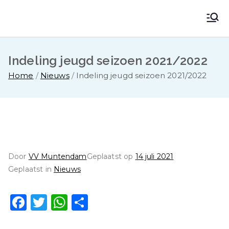
Ga
naar
VV Muntendam
Voetbalvereniging VV MUNTENDAM
de
inhoud
Indeling jeugd seizoen 2021/2022
Home
Nieuws
Indeling jeugd seizoen 2021/2022
Door
VV Muntendam
Geplaatst op
14 juli 2021
Geplaatst in
Nieuws
F
T
W
D
a
w
h
el