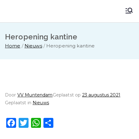
Ga
naar
VV Muntendam
Voetbalvereniging VV MUNTENDAM
de
inhoud
Heropening kantine
Home
Nieuws
Heropening kantine
Door
VV Muntendam
Geplaatst op
23 augustus 2021
Geplaatst in
Nieuws
F
T
W
D
a
w
h
el