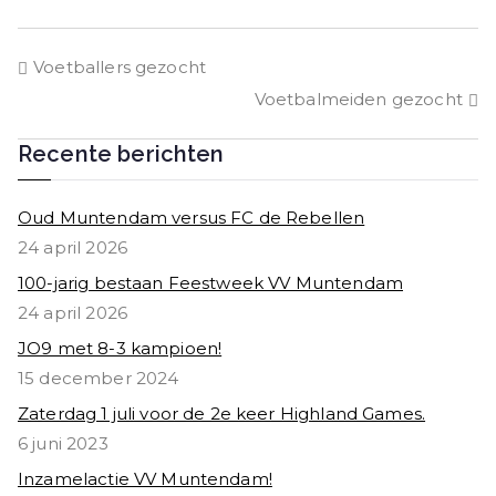
c
it
a
e
e
t
ts
n
Bericht
Voetballers gezocht
b
e
A
Voetbalmeiden gezocht
o
r
p
navigatie
o
p
Recente berichten
k
Oud Muntendam versus FC de Rebellen
24 april 2026
100-jarig bestaan Feestweek VV Muntendam
24 april 2026
JO9 met 8-3 kampioen!
15 december 2024
Zaterdag 1 juli voor de 2e keer Highland Games.
6 juni 2023
Inzamelactie VV Muntendam!