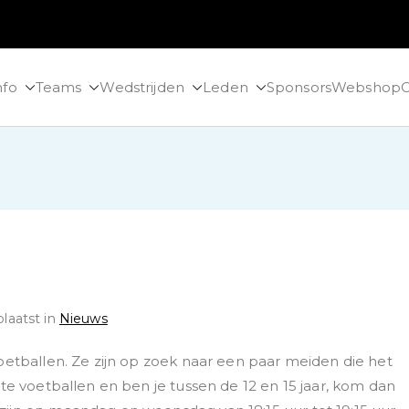
nfo
Teams
Wedstrijden
Leden
Sponsors
Webshop
C
laatst in
Nieuws
oetballen. Ze zijn op zoek naar een paar meiden die het
te voetballen en ben je tussen de 12 en 15 jaar, kom dan