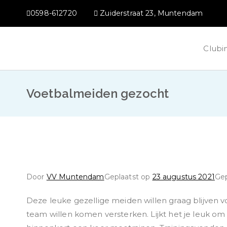
Ga
0598-612720
Zuiderstraat 23, Muntendam
naar
de
inhoud
Clubi
VV Muntendam
Voetbalvereniging VV MUNTENDAM
Voetbalmeiden gezocht
Door
VV Muntendam
Geplaatst op
23 augustus 2021
Gep
Deze leuke gezellige meiden willen graag blijven v
team willen komen versterken. Lijkt het je leuk om 