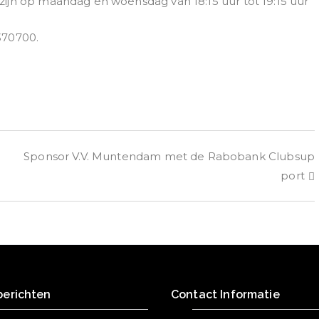
ijn op maandag en woensdag van 18:15 uur tot 19:15 uur
370700.
Sponsor V.V. Muntendam met de Rabobank Clubsup
port
berichten
Contact Informatie