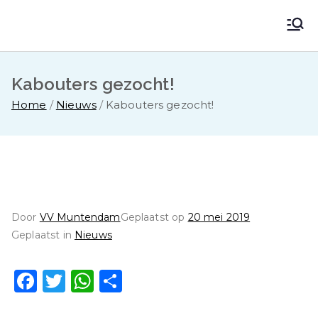
Ga
naar
VV Muntendam
Voetbalvereniging VV MUNTENDAM
de
inhoud
Kabouters gezocht!
Home
Nieuws
Kabouters gezocht!
Door
VV Muntendam
Geplaatst op
20 mei 2019
Geplaatst in
Nieuws
F
T
W
D
a
w
h
el