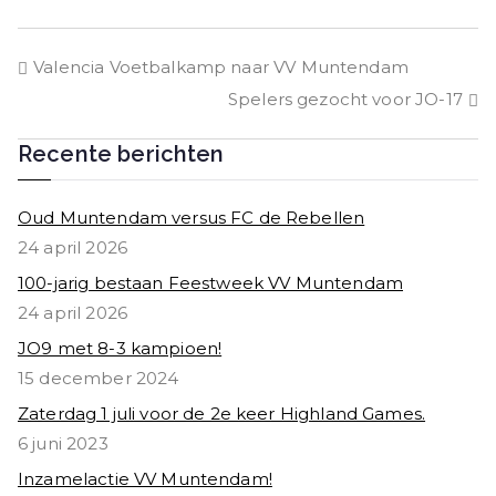
c
it
a
e
e
t
ts
n
Bericht
Valencia Voetbalkamp naar VV Muntendam
b
e
A
Spelers gezocht voor JO-17
o
r
p
navigatie
o
p
Recente berichten
k
Oud Muntendam versus FC de Rebellen
24 april 2026
100-jarig bestaan Feestweek VV Muntendam
24 april 2026
JO9 met 8-3 kampioen!
15 december 2024
Zaterdag 1 juli voor de 2e keer Highland Games.
6 juni 2023
Inzamelactie VV Muntendam!