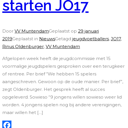
starten JO17
Door
VV Muntendam
Geplaatst op
29 januari
2019
Geplaatst in
Nieuws
Getagd
jeugdvoetballers
,
JO17
,
Rinus Oldenburger
,
VV Muntendam
Afgelopen week heeft de jeugdcommissie met 15
voormalige jeugdspelers gesproken over een terugkeer
of rentree. Per brief “We hebben 15 spelers
aangeschreven. Gewoon op de oude manier. Per brief”,
zegt Oldenburger. Het gesprek heeft al succes
opgeleverd. Sowieso “9 jongens willen sowieso weer lid
worden. 4 jongens spelen nog bij andere verenigingen,
maar willen het […]