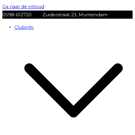
Ga naar de inhoud
0598-612720
Zuiderstraat 23, Muntendam
Clubinfo
VV Muntendam
Voetbalvereniging VV MUNTENDAM