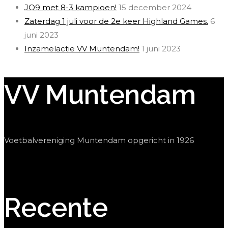
JO9 met 8-3 kampioen!
15 december 2024
Zaterdag 1 juli voor de 2e keer Highland Games.
6
juni 2023
Inzamelactie VV Muntendam!
1 juni 2023
VV Muntendam
Voetbalvereniging Muntendam opgericht in 1926
Recente